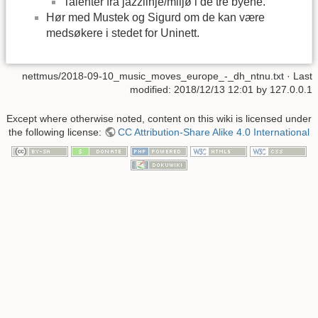
Talenter fra jazzlinje/miljø i de tre byene.
Hør med Mustek og Sigurd om de kan være
medsøkere i stedet for Uninett.
nettmus/2018-09-10_music_moves_europe_-_dh_ntnu.txt
· Last
modified:
2018/12/13 12:01
by
127.0.0.1
Except where otherwise noted, content on this wiki is licensed under
the following license:
CC Attribution-Share Alike 4.0 International